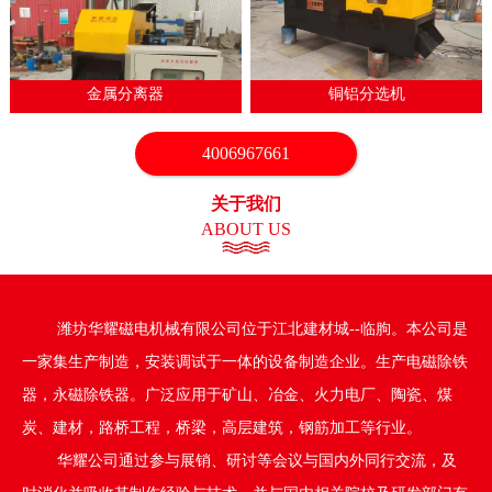
1
2
3
4
5
6
7
金属分离器
铜铝分选机
4006967661
关于我们
ABOUT US
潍坊华耀磁电机械有限公司位于江北建材城--临朐。本公司是
一家集生产制造，安装调试于一体的设备制造企业。生产电磁除铁
器，永磁除铁器。广泛应用于矿山、冶金、火力电厂、陶瓷、煤
炭、建材，路桥工程，桥梁，高层建筑，钢筋加工等行业。
华耀公司通过参与展销、研讨等会议与国内外同行交流，及