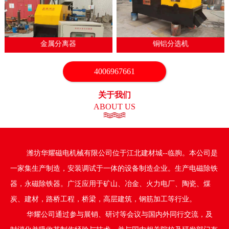
1
2
3
4
5
6
7
金属分离器
铜铝分选机
4006967661
关于我们
ABOUT US
潍坊华耀磁电机械有限公司位于江北建材城--临朐。本公司是
一家集生产制造，安装调试于一体的设备制造企业。生产电磁除铁
器，永磁除铁器。广泛应用于矿山、冶金、火力电厂、陶瓷、煤
炭、建材，路桥工程，桥梁，高层建筑，钢筋加工等行业。
华耀公司通过参与展销、研讨等会议与国内外同行交流，及